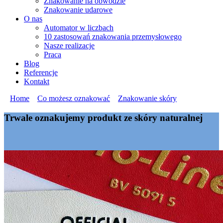
Znakowanie na obwodzie
Znakowanie udarowe
O nas
Automator w liczbach
10 zastosowań znakowania przemysłowego
Nasze realizacje
Praca
Blog
Referencje
Kontakt
»
Home
»
Co możesz oznakować
»
Znakowanie skóry
Trwale oznakujemy produkt ze skóry naturalnej