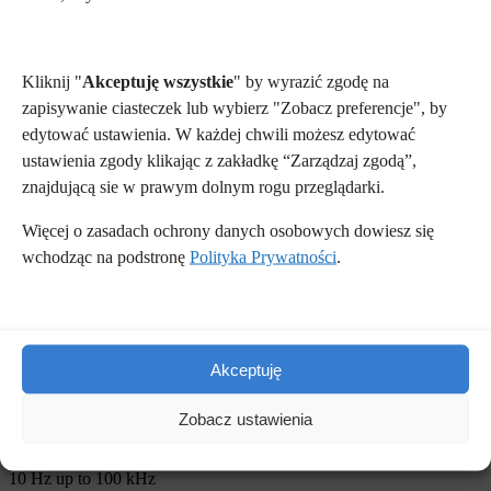
Nasze realizacje
Kliknij "
Akceptuję wszystkie
" by wyrazić zgodę na
Parametry techniczne
zapisywanie ciasteczek lub wybierz "Zobacz preferencje", by
edytować ustawienia. W każdej chwili możesz edytować
ustawienia zgody klikając z zakładkę “Zarządzaj zgodą”,
znajdującą sie w prawym dolnym rogu przeglądarki.
Źródło wiązki laserowej
Więcej o zasadach ochrony danych osobowych dowiesz się
YVO4
wchodząc na podstronę
Polityka Prywatności
.
Długość fali
@ 1.064 nm, @ 532 nm
(in green spectrum)
Akceptuję
Zobacz ustawienia
Częstotliwość
10 Hz up to 100 kHz