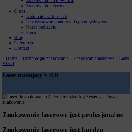
Znakowanie na obwodzie
Znakowanie udarowe
O nas
Automator w liczbach
10 zastosowań znakowania przemysłowego
Nasze realizacje
Praca
Blog
Referencje
Kontakt
»
Home
»
Technologie znakowania
»
Znakowanie laserowe
»
Laser
VIS II
Laser znakujący VIS II
Znakowanie laserowe jest profesjonalne
Znakowanie laserowe jest bardzo