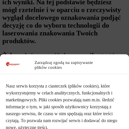
ich wyniki. Na tej podstawie będziesz
mógł rzetelnie i w oparciu o rzeczywisty
wygląd docelowego oznakowania podjąć
decyzję co do wyboru technologii do
laserowania znakowania Twoich
produktów.
Żeby mieć pewność, że w wyniku testów
został osiągnięty oczekiwany efekt,
Zarządzaj zgodą na zapisywanie
plików cookies
konieczne jest dostarczenie więcej niż 2
sztuk. Otrzymasz próbki, które wyglądają
dokładnie w taki sposób, jakiego się
Nasz serwis korzysta z ciasteczek (plików cookies), które
wykorzystujemy w celach analitycznych, funkcjonalnych i
spodziewasz.
marketingowych. Pliki cookies pozwalają nam m.in. śledzić
informacje o tym, w jaki sposób użytkownicy korzystają z
naszego serwisu, ile czasu w nim spędzają oraz które treści
czytają. To pozwala nam rozwijać serwis i dodawać do niego
Skontaktuj się z nami
nowe, użyteczne treści.